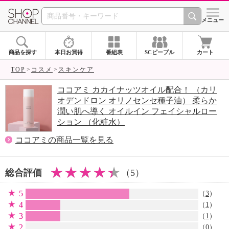
SHOP CHANNEL 
メニュー
商品を探す
本日お買得
番組表
SCピープル
カート
TOP
コスメ
スキンケア
ココアミ カカイナッツオイル配合！ （カリ
オデンドロン オリノセンセ種子油） 柔らか
潤い肌へ導く オイルイン フェイシャルロー
ション （化粧水）
ココアミの商品一覧を見る
総合評価
（5）
5
（
3
）
4
（
1
）
3
（
1
）
2
（0）