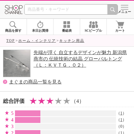
SHOP CHANNEL 
メニュー
商品を探す
本日お買得
番組表
SCピープル
カート
TOP
ホーム・インテリア
キッチン用品
先端が浮く 自立するデザインが魅力 新潟県
燕市の 伝統技術の結晶 グローバルトング
（Ｌ：ＫＶＴＧ．０２）
まぐまの商品一覧を見る
総合評価
（4）
5
（
1
）
4
（
1
）
3
（0）
2
（
1
）