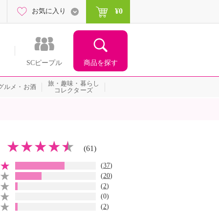
¥0
お気に入り
商品を探す
SCピープル
旅・趣味・暮らし
グルメ・お酒
コレクターズ
(61)
(
37
)
(
20
)
(
2
)
(0)
(
2
)