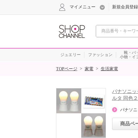
マイメニュー
新規会員登録
心おどる、瞬
靴・バ
ジュエリー
ファッション
小物・イ
SALE
>
>
TOPページ
家電
生活家電
パナソニッ
ルタ 同色
パナソニ
商品ペ