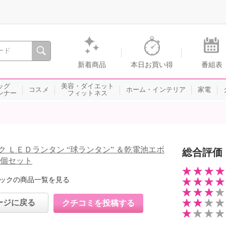
間を。通販・テレビショッピングのショップチャンネル
新着商品
本日お買い得
番組表
ッグ
美容・ダイエット
コスメ
ホーム・インテリア
家電
ンナー
フィットネス
ク ＬＥＤランタン “球ランタン” ＆乾電池エボ
総合評価
２個セット
ックの商品一覧を見る
ージに戻る
クチコミを投稿する