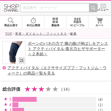
SHOP CHANNEL 
メニュー
商品を探す
本日お買得
番組表
SCピープル
カート
TOP
美容・ダイエット・フィットネス
健康
ボーンのバネの力で 膝の曲げ伸ばしをアシス
ト アクティバイタル 復元力ヒザサポーター
＜２本組＞
アクティバイタル（エクササイズプフ・フットジム・ウ
ォーク）の商品一覧を見る
総合評価
（14）
5
（
4
）
4
（
1
）
3
（
2
）