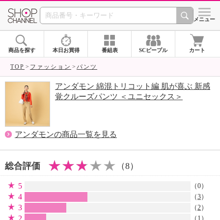
SHOP CHANNEL 
メニュー
商品を探す
本日お買得
番組表
SCピープル
カート
TOP
ファッション
パンツ
アンダモン 綿混トリコット編 肌が喜ぶ 新感
覚クルーズパンツ ＜ユニセックス＞
アンダモンの商品一覧を見る
総合評価
（8）
5
（0）
4
（
3
）
3
（
2
）
2
（
1
）