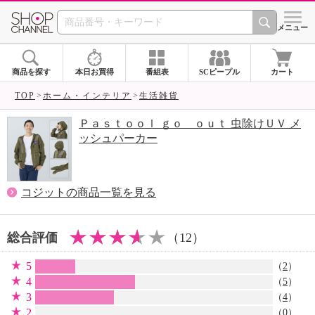
SHOP CHANNEL 
メニュー
商品を探す
本日お買得
番組表
SCピープル
カート
TOP
ホーム・インテリア
生活雑貨
Ｐａｓｔｏｏｌ ｇｏ ｏｕｔ 虫除けＵＶ メ
ッシュパーカー
コジットの商品一覧を見る
総合評価
（12）
5
（
2
）
4
（
5
）
3
（
4
）
2
（0）