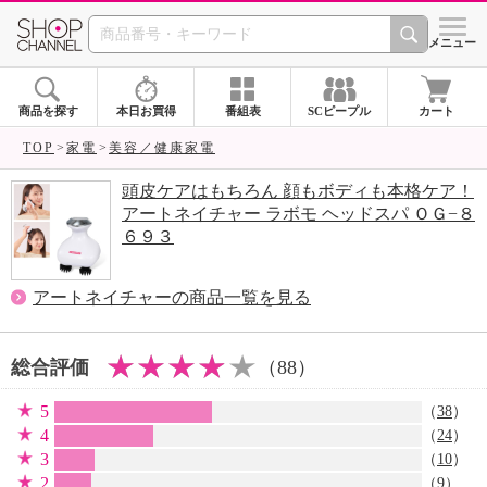
SHOP CHANNEL 
メニュー
商品を探す
本日お買得
番組表
SCピープル
カート
TOP
家電
美容／健康家電
頭皮ケアはもちろん 顔もボディも本格ケア！
アートネイチャー ラボモ ヘッドスパ ＯＧ−８
６９３
アートネイチャーの商品一覧を見る
総合評価
（88）
5
（
38
）
4
（
24
）
3
（
10
）
2
（
9
）