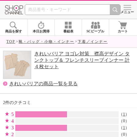
SHOP CHANNEL 
メニュー
商品を探す
本日お買得
番組表
SCピープル
カート
TOP
靴・バッグ・小物・インナー
下着／インナー
きれいバリア ヨゴレ対策 襟高デザイン タ
ンクトップ＆ フレンチスリーブインナー 計
４枚セット
きれいバリアの商品一覧を見る
2件のクチコミ
5
（
1
）
4
（0）
3
（
1
）
2
（0）