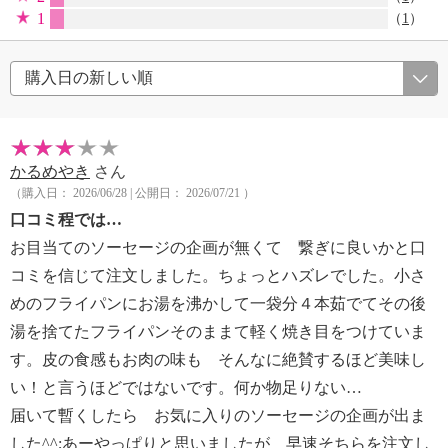
1
（
1
）
かるめやき
さん
（購入日： 2026/06/28 | 公開日： 2026/07/21 ）
口コミ程では…
お目当てのソーセージの企画が無くて 繋ぎに良いかと口
コミを信じて注文しました。ちょっとハズレでした。小さ
めのフライパンにお湯を沸かして一袋分４本茹でてその後
湯を捨てたフライパンそのままて軽く焼き目をつけていま
す。皮の食感もお肉の味も そんなに絶賛するほど美味し
い！と言うほどではないです。何か物足りない…
届いて暫くしたら お気に入りのソーセージの企画が出ま
した^^;あーやっぱりと思いましたが 早速そちらを注文し