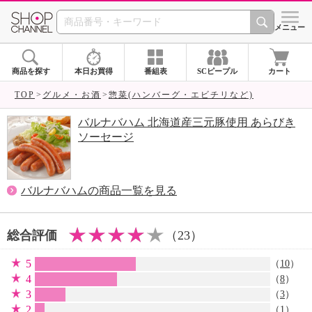
SHOP CHANNEL 
メニュー
商品を探す
本日お買得
番組表
SCピープル
カート
TOP
グルメ・お酒
惣菜(ハンバーグ・エビチリなど)
バルナバハム 北海道産三元豚使用 あらびき
ソーセージ
バルナバハムの商品一覧を見る
総合評価
（23）
5
（
10
）
4
（
8
）
3
（
3
）
2
（
1
）