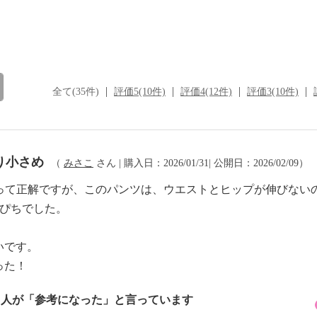
全て(35件)
評価5(10件)
評価4(12件)
評価3(10件)
り小さめ
（
みさこ
さん | 購入日：2026/01/31| 公開日：2026/02/09）
買って正解ですが、このパンツは、ウエストとヒップが伸びない
ちぴちでした。
いです。
った！
1 人が「参考になった」と言っています