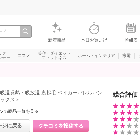
間を。通販・テレビショッピングのショップチャンネル
新着商品
本日お買い得
番組表
ッグ
美容・ダイエット
コスメ
ホーム・インテリア
家電
ンナー
フィットネス
 吸湿発熱・吸放湿 裏起毛 ベイカーバレルパン
総合評価
セックス＞
ンの商品一覧を見る
ージに戻る
クチコミを投稿する