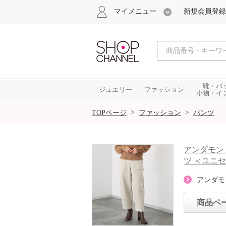
マイメニュー
新規会員登録
心おどる、瞬
靴・バ
ジュエリー
ファッション
小物・イ
SALE
>
>
TOPページ
ファッション
パンツ
アンダモン
ツ ＜ユニ
アンダモ
商品ペ