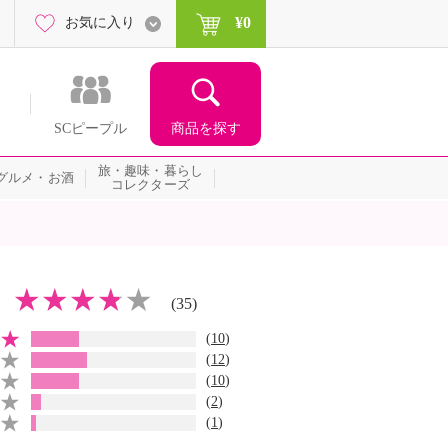
¥0
お気に入り
商品を探す
SCピープル
旅・趣味・暮らし
グルメ・お酒
コレクターズ
(35)
(
10
)
(
12
)
(
10
)
(
2
)
(
1
)