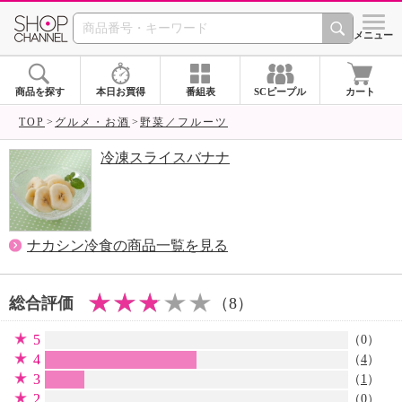
SHOP CHANNEL 
メニュー
商品を探す
本日お買得
番組表
SCピープル
カート
TOP
グルメ・お酒
野菜／フルーツ
冷凍スライスバナナ
ナカシン冷食の商品一覧を見る
総合評価
（8）
5
（0）
4
（
4
）
3
（
1
）
2
（0）