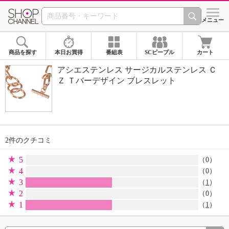
SHOP CHANNEL 
メニュー
商品を探す
本日お買得
番組表
SCピープル
カート
アシエステンレス サージカルステンレス Ｃ
Ｚ Ｔバーデザイン ブレスレット
2件のクチコミ
5
（0）
4
（0）
3
（
1
）
2
（0）
1
（
1
）