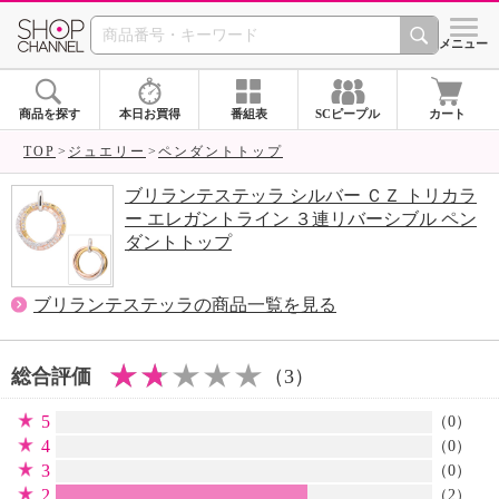
SHOP CHANNEL 
メニュー
商品を探す
本日お買得
番組表
SCピープル
カート
TOP
ジュエリー
ペンダントトップ
ブリランテステッラ シルバー ＣＺ トリカラ
ー エレガントライン ３連リバーシブル ペン
ダントトップ
ブリランテステッラの商品一覧を見る
総合評価
（3）
5
（0）
4
（0）
3
（0）
2
（
2
）