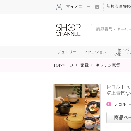
マイメニュー
新規会員登録
心おどる、瞬
靴・バ
ジュエリー
ファッション
小物・イ
SALE
>
>
TOPページ
家電
キッチン家電
レコルト 
卓上電気な
レコルト
商品ペ