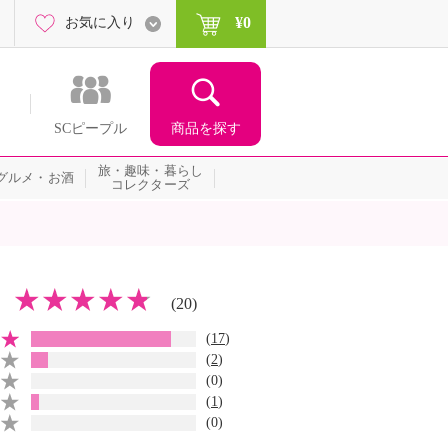
¥0
お気に入り
商品を探す
SCピープル
旅・趣味・暮らし
グルメ・お酒
コレクターズ
(20)
(
17
)
(
2
)
(0)
(
1
)
(0)