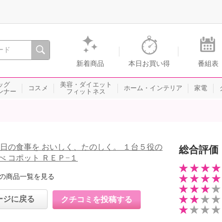
間を。通販・テレビショッピングのショップチャンネル
新着商品
本日お買い得
番組表
ッグ
美容・ダイエット
コスメ
ホーム・インテリア
家電
ンナー
フィットネス
毎日の食事を おいしく、たのしく。 １台５役の
総合評価
べ コポット ＲＥＰ−１
の商品一覧を見る
ージに戻る
クチコミを投稿する