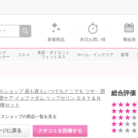
間を。通販・テレビショッピングのショップチャンネル
新着商品
本日お買い得
番組表
ッグ
美容・ダイエット
コスメ
ホーム・インテリア
家電
ンナー
フィットネス
スショップ 昼も夜もいつでもどこでも ツヤ・潤
総合評価
唇ケア イェファダム リップセリン ＤＡＹ＆Ｎ
２種セット
イスショップの商品一覧を見る
ージに戻る
クチコミを投稿する