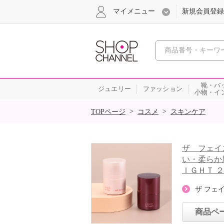
マイメニュー
新規会員登録
心おどる、瞬
靴・バ
ジュエリー
ファッション
小物・イ
SALE
>
>
TOPページ
コスメ
スキンケア
ザ フェイ
い・柔らか
ＩＧＨＴ 
ザ フェ
商品ペ