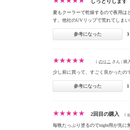
しっとりします
夏もクーラーで乾燥するので夜用は
す。他社のUVリップで荒れてしまい
参考になった
（
のりこ
さん | 購入
少し前に買って、すごく良かったの
参考になった
2回目の購入
（
m
毎晩たっぷり塗るのでnight用が