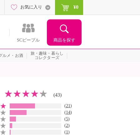
¥0
お気に入り
商品を探す
SCピープル
旅・趣味・暮らし
グルメ・お酒
コレクターズ
(43)
(
21
)
(
14
)
(
5
)
(
2
)
(
1
)