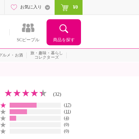
¥0
お気に入り
商品を探す
SCピープル
旅・趣味・暮らし
グルメ・お酒
コレクターズ
(32)
(
17
)
(
11
)
(
4
)
(0)
(0)