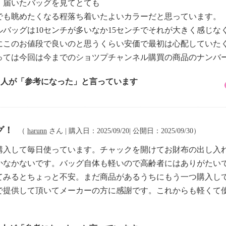
、届いたバッグを見てとても
でも眺めたくなる程落ち着いたよいカラーだと思っています。
バッグは10センチが多いなか15センチでそれが大きく感じな
にこのお値段で良いのと思うくらい安価で最初は心配していた
っては今回は今までのショツプチャンネル購買の商品のナンバ
5 人が「参考になった」と言っています
グ！
（
harunn
さん | 購入日：2025/09/20| 公開日：2025/09/30）
購入して毎日使っています。チャックを開けてお財布の出し入
かなかないです。バッグ自体も軽いので高齢者にはありがたい
てみるとちょっと不安。まだ商品があるうちにもう一つ購入し
で提供して頂いてメーカーの方に感謝です。これからも軽くて