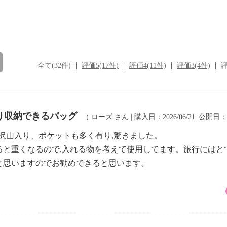
全て(32件)
評価5(17件)
評価4(11件)
評価3(4件)
評
り収納できるバッグ
（
ローズ
さん | 購入日：2026/06/21| 公開日：2
沢山入り、ポケットも多く有り,驚きました。
ると重くなるので,入れる物を考えて使用してます。旅行にはと
と思いますのでお勧めできると思います。