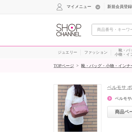
マイメニュー
新規会員登録
心おどる、瞬
靴・バ
ジュエリー
ファッション
小物・イ
SALE
>
TOPページ
靴・バッグ・小物・インナ
ベルモサ 
ベルモサ
商品ペ