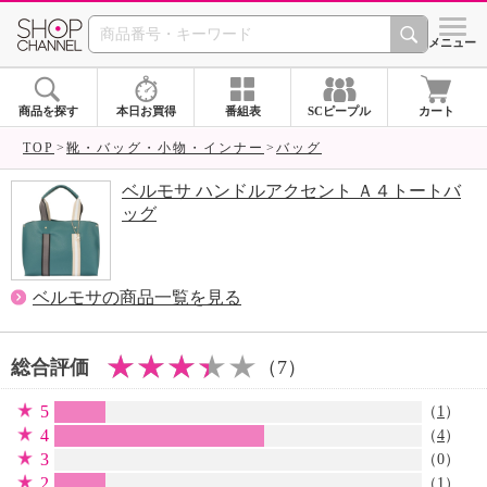
SHOP CHANNEL 
メニュー
商品を探す
本日お買得
番組表
SCピープル
カート
TOP
靴・バッグ・小物・インナー
バッグ
ベルモサ ハンドルアクセント Ａ４トートバ
ッグ
ベルモサの商品一覧を見る
総合評価
（7）
5
（
1
）
4
（
4
）
3
（0）
2
（
1
）