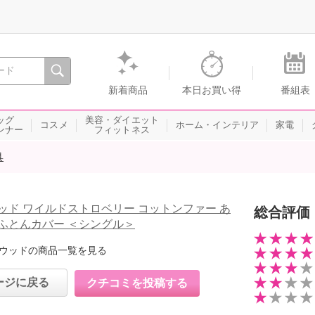
間を。通販・テレビショッピングのショップチャンネル
新着商品
本日お買い得
番組表
ッグ
美容・ダイエット
コスメ
ホーム・インテリア
家電
ンナー
フィットネス
具
ッド ワイルドストロベリー コットンファー あ
総合評価
ふとんカバー ＜シングル＞
ウッドの商品一覧を見る
ージに戻る
クチコミを投稿する