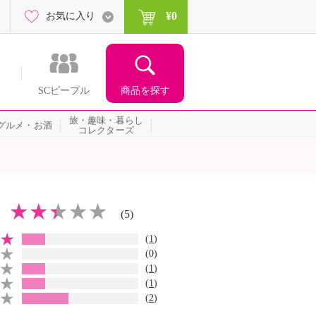
¥0
お気に入り
商品を探す
SCピープル
旅・趣味・暮らし
グルメ・お酒
コレクターズ
(5)
(
1
)
(0)
(
1
)
(
1
)
(
2
)