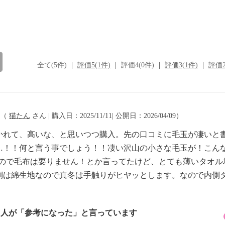
全て(5件)
評価5(1件)
評価4(0件)
評価3(1件)
評価2
（
猫たん
さん | 購入日：2025/11/11| 公開日：2026/04/09）
かれて、高いな、と思いつつ購入。先の口コミに毛玉が凄いと
…！！何と言う事でしょう！！凄い沢山の小さな毛玉が！こん
なので毛布は要りません！とか言ってたけど、とても薄いタオル
側は綿生地なので真冬は手触りがヒヤッとします。なので内側
1 人が「参考になった」と言っています