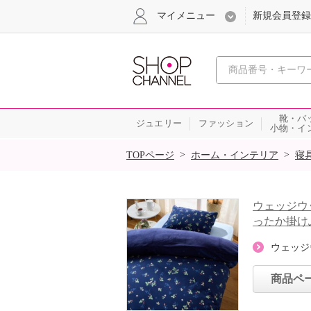
マイメニュー
新規会員登録
心おどる、瞬
靴・バ
ジュエリー
ファッション
小物・イ
SALE
>
>
TOPページ
ホーム・インテリア
寝
ウェッジウ
ったか掛け
ウェッジ
商品ペ