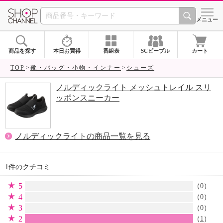
SHOP CHANNEL 
メニュー
商品を探す
本日お買得
番組表
SCピープル
カート
TOP
靴・バッグ・小物・インナー
シューズ
ノルディックライト メッシュトレイル スリ
ッポンスニーカー
ノルディックライトの商品一覧を見る
1件のクチコミ
5
（0）
4
（0）
3
（0）
2
（
1
）