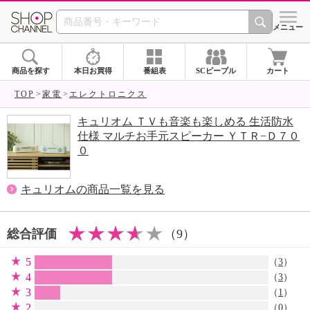
SHOP CHANNEL 
メニュー
商品を探す
本日お買得
番組表
SCピープル
カート
TOP
家電
エレクトロニクス
キュリオム ＴＶも音楽も楽しめる 生活防水
仕様 マルチお手元スピーカー ＹＴＲ−Ｄ７０
０
キュリオムの商品一覧を見る
総合評価
（9）
5
（
3
）
4
（
3
）
3
（
1
）
2
（0）