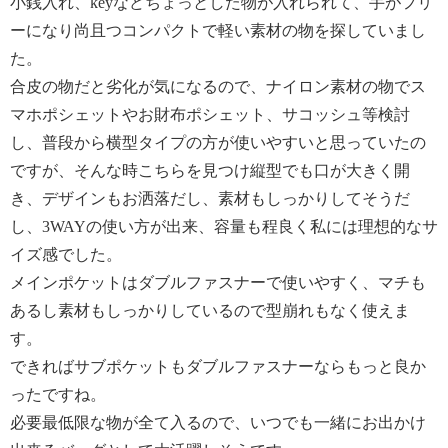
小銭入れ、keyなどちょっとした物が入れられて、手がフリ
ーになり尚且つコンパクトで軽い素材の物を探していまし
た。
合皮の物だと劣化が気になるので、ナイロン素材の物でス
マホポシェットやお財布ポシェット、サコッシュ等検討
し、普段から横型タイプの方が使いやすいと思っていたの
ですが、そんな時こちらを見つけ縦型でも口が大きく開
き、デザインもお洒落だし、素材もしっかりしてそうだ
し、3WAYの使い方が出来、容量も程良く私には理想的なサ
イズ感でした。
メインポケットはダブルファスナーで使いやすく、マチも
あるし素材もしっかりしているので型崩れもなく使えま
す。
できればサブポケットもダブルファスナーならもっと良か
ったですね。
必要最低限な物が全て入るので、いつでも一緒にお出かけ