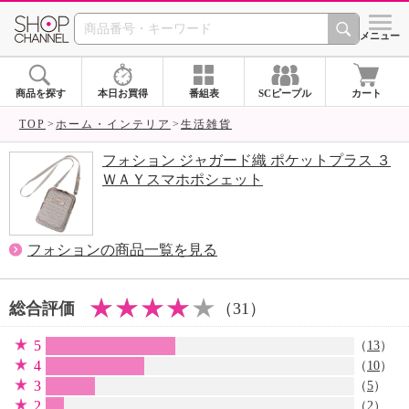
SHOP CHANNEL 
メニュー
商品を探す
本日お買得
番組表
SCピープル
カート
TOP
ホーム・インテリア
生活雑貨
フォション ジャガード織 ポケットプラス ３
ＷＡＹスマホポシェット
フォションの商品一覧を見る
総合評価
（31）
5
（
13
）
4
（
10
）
3
（
5
）
2
（
2
）