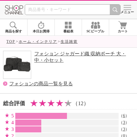
SHOP CHANNEL 
メニュー
商品を探す
本日お買得
番組表
SCピープル
カート
TOP
ホーム・インテリア
生活雑貨
フォション ジャガード織 収納ポーチ 大・
中・小セット
フォションの商品一覧を見る
総合評価
（12）
5
（
6
）
4
（
3
）
3
（
3
）
2
（0）