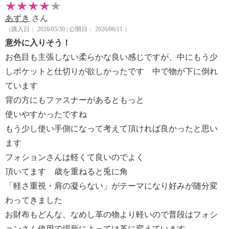
あずき
さん
（購入日： 2026/05/30 | 公開日： 2026/06/11 ）
意外に入りそう！
お色目も主張しない柔らかな良い感じですが、中にもう少
しポケットと仕切りが欲しかったです 中で物が下に倒れ
ています
背の方にもファスナーがあるともっと
使いやすかったですね
もう少し使い手側になって考えて頂ければ良かったと思い
ます
フォションさんは軽くて良いのでよく
頂いてます 歳を重ねると兎に角
「軽さ重視・肩の凝らない」がテーマになり好みが随分変
わってきました
お財布もどんな、なめし革の物より軽いので普段はフォシ
ョンさん使用で場所によっては革に変えています