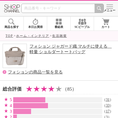
SHOP CHANNEL 
メニュー
商品を探す
本日お買得
番組表
SCピープル
カート
TOP
ホーム・インテリア
生活雑貨
フォション ジャガード織 マルチに使える
軽量 ショルダートートバッグ
フォションの商品一覧を見る
総合評価
（85）
5
（
31
）
4
（
33
）
3
（
17
）
2
（
3
）