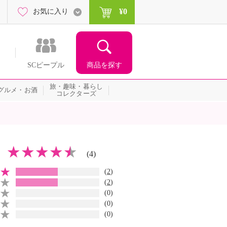
¥0
お気に入り
商品を探す
SCピープル
旅・趣味・暮らし
グルメ・お酒
コレクターズ
(4)
(
2
)
(
2
)
(0)
(0)
(0)