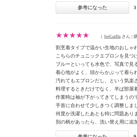
参考になった
（
SeiGaiHa
さん | 購
割烹着タイプで温かい生地のおしゃ
こちらのチュニックエプロンを見つ
ブルーといっても水色で、写真で見
着心地がよく、頭からかぶって着ら
汚れてもエプロンだし、という気楽
料理するときだけでなく、半ば部屋
作業時は袖が下がってきてしまうの
手首に合わせて少しきつく調整しま
何度か洗濯したあとも特に問題あり
別の柄があったら、洗い替え用に追
参考になった