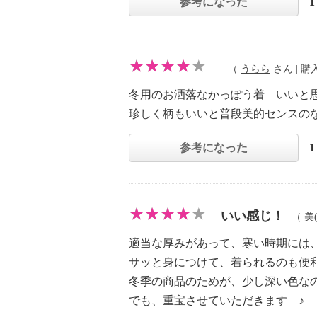
参考になった
（
うらら
さん | 購入
冬用のお洒落なかっぽう着 いいと
珍しく柄もいいと普段美的センスの
参考になった
いい感じ！
（
美
適当な厚みがあって、寒い時期には
サッと身につけて、着られるのも便
冬季の商品のためが、少し深い色な
でも、重宝させていただきます ♪