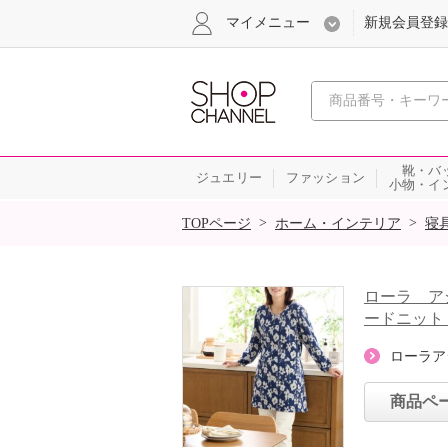
マイメニュー
新規会員登録
心おどる、瞬
靴・バ
ジュエリー
ファッション
小物・イ
SALE
>
>
TOPページ
ホーム・インテリア
寝
ローラ ア
ードニット
ローラア
商品ペ