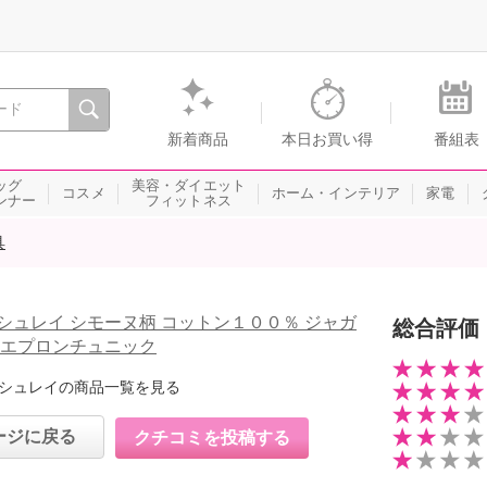
間を。通販・テレビショッピングのショップチャンネル
新着商品
本日お買い得
番組表
ッグ
美容・ダイエット
コスメ
ホーム・インテリア
家電
ンナー
フィットネス
具
シュレイ シモーヌ柄 コットン１００％ ジャガ
総合評価
 エプロンチュニック
シュレイの商品一覧を見る
ージに戻る
クチコミを投稿する