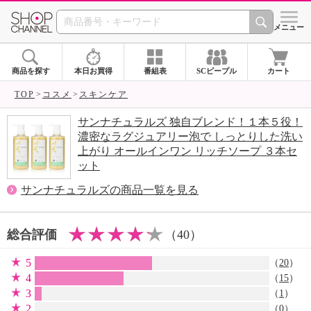
SHOP CHANNEL 
メニュー
商品を探す
本日お買得
番組表
SCピープル
カート
TOP
コスメ
スキンケア
サンナチュラルズ 独自ブレンド！１本５役！
濃密なラグジュアリー泡で しっとりした洗い
上がり オールインワン リッチソープ ３本セ
ット
サンナチュラルズの商品一覧を見る
総合評価
（40）
5
（
20
）
4
（
15
）
3
（
1
）
2
（0）