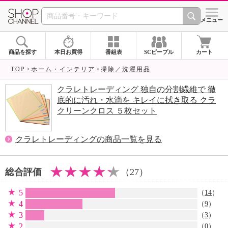
SHOP CHANNEL 
メニュー
商品を探す
本日お買得
番組表
SCピープル
カート
TOP
ホーム・インテリア
掃除／洗濯用品
クラレトレーディング 独自の分割繊維で 徹
底的に汚れ・水滴を キレイに拭き取る クラ
クリーンクロス ５枚セット
クラレトレーディングの商品一覧を見る
総合評価
（27）
5
（
14
）
4
（
9
）
3
（
3
）
2
（0）