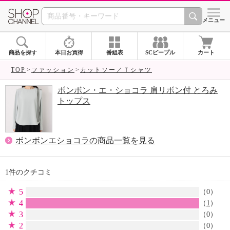
SHOP CHANNEL 
メニュー
商品を探す
本日お買得
番組表
SCピープル
カート
TOP
ファッション
カットソー／Ｔシャツ
ボンボン・エ・ショコラ 肩リボン付 とろみ
トップス
ボンボンエショコラの商品一覧を見る
1件のクチコミ
5
（0）
4
（
1
）
3
（0）
2
（0）