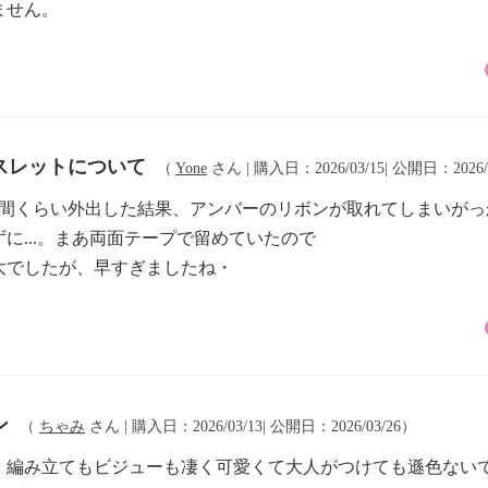
ません。
スレットについて
（
Yone
さん | 購入日：2026/03/15| 公開日：2026/
時間くらい外出した結果、アンバーのリボンが取れてしまいがっ
に...。まあ両面テープで留めていたので
大でしたが、早すぎましたね・
ン
（
ちゃみ
さん | 購入日：2026/03/13| 公開日：2026/03/26）
。編み立てもビジューも凄く可愛くて大人がつけても遜色ない