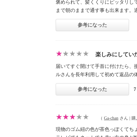
褒められて、髪くくりにピッタリし
まで朝のままで通す事も出来ます。
参考になった
楽しみにしてい
届いてすぐ開けて手首に付けたら、
ルさんを長年利用して初めて返品の
参考になった
（
Ga-chan
さん | 購入
現物のゴム紐の色が茶色っぽくてち