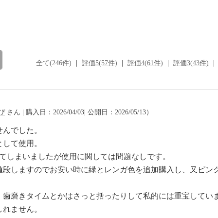
全て(246件)
評価5(57件)
評価4(61件)
評価3(43件)
ぴ
さん | 購入日：2026/04/03| 公開日：2026/05/13）
せんでした。
として使用。
れてしまいましたが使用に関しては問題なしです。
値段しますのでお安い時に緑とレンガ色を追加購入し、又ピン
、歯磨きタイムとかはさっと括ったりして私的には重宝してい
しれません。