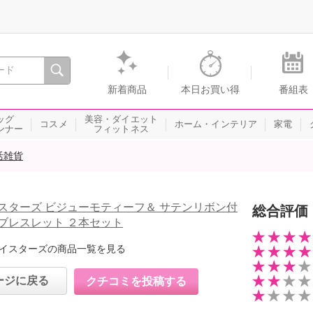
間を。通販・テレビショッピングのショップチャンネル
新着商品
本日お買い得
番組表
ッグ
美容・ダイエット
コスメ
ホーム・インテリア
家電
ンナー
フィットネス
活雑貨
スターズ ビジューモティーフ＆ サテンリボン付
総合評価
ブレスレット ２本セット
イスターズの商品一覧を見る
ージに戻る
クチコミを投稿する