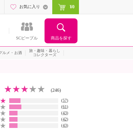
¥0
お気に入り
商品を探す
SCピープル
旅・趣味・暮らし
グルメ・お酒
コレクターズ
(246)
(
57
)
(
61
)
(
43
)
(
42
)
(
43
)