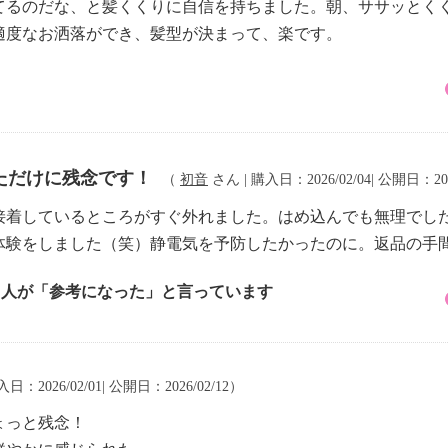
てるのだな、と髪くくりに自信を持ちました。朝、ササッとく
適度なお洒落ができ、髪型が決まって、楽です。
ただけに残念です！
（
初音
さん | 購入日：2026/02/04| 公開日：202
接着しているところがすぐ外れました。はめ込んでも無理でし
体験をしました（笑）静電気を予防したかったのに。返品の手
7 人が「参考になった」と言っています
日：2026/02/01| 公開日：2026/02/12）
ょっと残念！