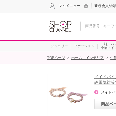
マイメニュー
新規会員登録
心おどる、瞬
靴・バ
ジュエリー
ファッション
小物・イ
SALE
>
>
TOPページ
ホーム・インテリア
生
メイドバイ
静電気対策
メイドバ
商品ペ