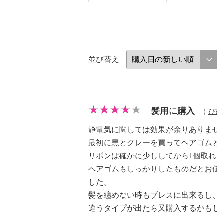
並び替え
髪用に購入
（
ぴ
静電気に関しては効果が余りありま
最初に黒とグレーを買ってヘアゴム
リボンは確かに少ししてから1個取
ヘアゴムもしっかりしたものだとお
した。
髪を纏めない時もブレスに出来るし
違うタイプが出たら又購入するかも