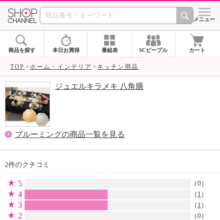
SHOP CHANNEL 
メニュー
商品を探す
本日お買得
番組表
SCピープル
カート
TOP
ホーム・インテリア
キッチン用品
ジュエルキラメキ 八角膳
ブルーミングの商品一覧を見る
2件のクチコミ
5
（0）
4
（
1
）
3
（
1
）
2
（0）