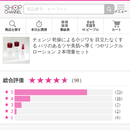
SHOP CHANNEL 
メニュー
商品を探す
本日お買得
番組表
SCピープル
カート
チェンジ 乾燥による小ジワを 目立たなくす
る ハリのあるツヤ美肌へ導く つやリンクル
ローション ２本増量セット
総合評価
（98）
5
（
73
）
4
（
16
）
3
（
7
）
2
（
2
）
1
（0）