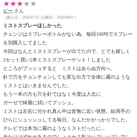
ピー
さん
（購入日： 2026/07/25 | 公開日： 2026/08/03 ）
ミストスプレーほしかった
チェンジはスプレーボトルがない為、毎回100均でスプレー
を別購入してました
今回はなんとミストスプレーが出てたので、とでも嬉しく
2セット買い2本ミストスプレーゲット！しました
ところがプッシュすると ミストはあらぬ方向へ。
針で穴をチョンチョンしても変な出方で全体に霧のような
ミストとはいきませんでした。
もう一本の方も穴を針ではなく今度は入念に
ガーゼで綺麗に拭いてプッシュ。
ミストは左右に分かれ真ん中は皆無に近い状態。結局手の
ひらにシュッシュしてる毎日。なんだかがっかりでした。
テレビでは本当に霧のようなミストだったに...
当たりはずれがあるのでしょうか？私はハズレハズレでし