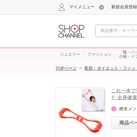
マイメニュー
新規会員登録
心おどる、瞬
靴・バ
ジュエリー
ファッション
小物・イ
SALE
>
TOPページ
美容・ダイエット・フィッ
これ一本で
た 全身健
樫木メソ
商品ペ