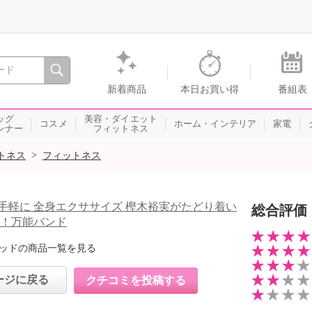
間を。通販・テレビショッピングのショップチャンネル
新着商品
本日お買い得
番組表
ッグ
美容・ダイエット
コスメ
ホーム・インテリア
家電
ンナー
フィットネス
>
トネス
フィットネス
手軽に 全身エクササイズ 樫木裕実がたどり着い
総合評価
康！万能バンド
ッドの商品一覧を見る
ージに戻る
クチコミを投稿する