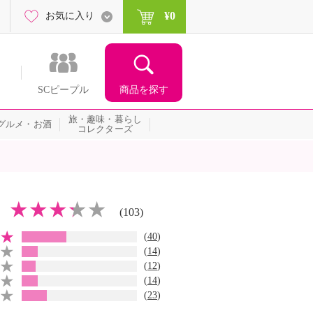
¥0
お気に入り
商品を探す
SCピープル
旅・趣味・暮らし
グルメ・お酒
コレクターズ
(103)
(
40
)
(
14
)
(
12
)
(
14
)
(
23
)