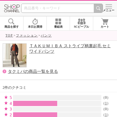
SHOP CHANNEL 
メニュー
商品を探す
本日お買得
番組表
SCピープル
カート
TOP
ファッション
パンツ
ＴＡＫＵＭＩＢＡ ストライプ柄裏起毛 セミ
ワイドパンツ
タクミバの商品一覧を見る
2件のクチコミ
5
（0）
4
（
1
）
3
（0）
2
（
1
）