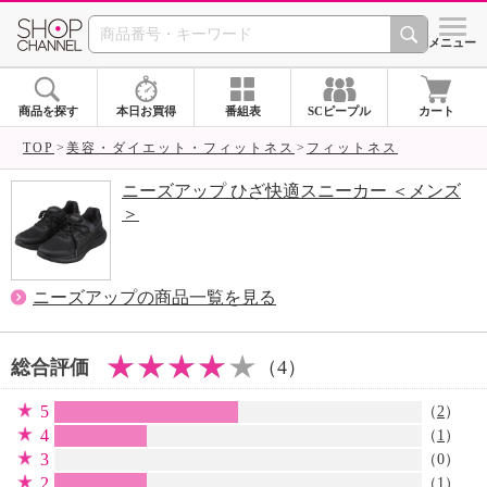
SHOP CHANNEL 
メニュー
商品を探す
本日お買得
番組表
SCピープル
カート
TOP
美容・ダイエット・フィットネス
フィットネス
ニーズアップ ひざ快適スニーカー ＜メンズ
＞
ニーズアップの商品一覧を見る
総合評価
（4）
5
（
2
）
4
（
1
）
3
（0）
2
（
1
）