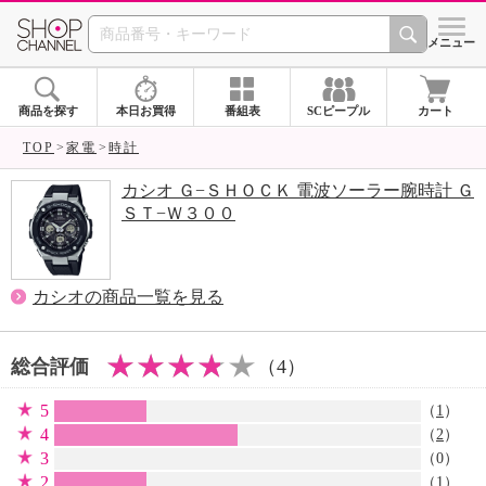
SHOP CHANNEL 
メニュー
商品を探す
本日お買得
番組表
SCピープル
カート
TOP
家電
時計
カシオ Ｇ−ＳＨＯＣＫ 電波ソーラー腕時計 Ｇ
ＳＴ−Ｗ３００
カシオの商品一覧を見る
総合評価
（4）
5
（
1
）
4
（
2
）
3
（0）
2
（
1
）