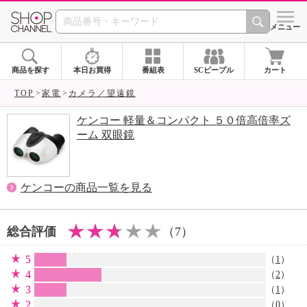
SHOP CHANNEL 
メニュー
商品を探す
本日お買得
番組表
SCピープル
カート
TOP
家電
カメラ／望遠鏡
ケンコー 軽量＆コンパクト ５０倍高倍率ズ
ーム 双眼鏡
ケンコーの商品一覧を見る
総合評価
（7）
5
（
1
）
4
（
2
）
3
（
1
）
2
（0）