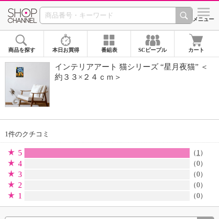
SHOP CHANNEL 
メニュー
商品を探す
本日お買得
番組表
SCピープル
カート
インテリアアート 猫シリーズ “星月夜猫” ＜
約３３×２４ｃｍ＞
1件のクチコミ
5
（
1
）
4
（0）
3
（0）
2
（0）
1
（0）