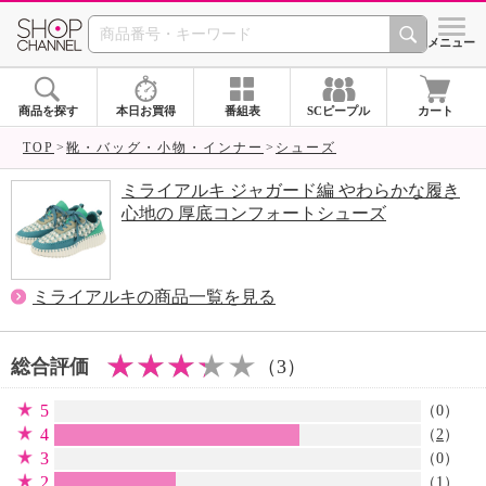
SHOP CHANNEL 
メニュー
商品を探す
本日お買得
番組表
SCピープル
カート
TOP
靴・バッグ・小物・インナー
シューズ
ミライアルキ ジャガード編 やわらかな履き
心地の 厚底コンフォートシューズ
ミライアルキの商品一覧を見る
総合評価
（3）
5
（0）
4
（
2
）
3
（0）
2
（
1
）