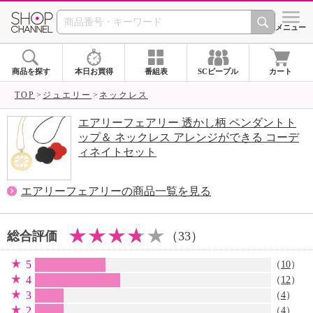
SHOP CHANNEL 
メニュー
商品を探す
本日お買得
番組表
SCピープル
カート
TOP
ジュエリー
ネックレス
エアリーフェアリー 透かし柄 ペンダントト
ップ＆ ネックレス アレンジができる コーデ
ィネイトセット
エアリーフェアリーの商品一覧を見る
総合評価
（33）
5
（
10
）
4
（
12
）
3
（
4
）
2
（
4
）