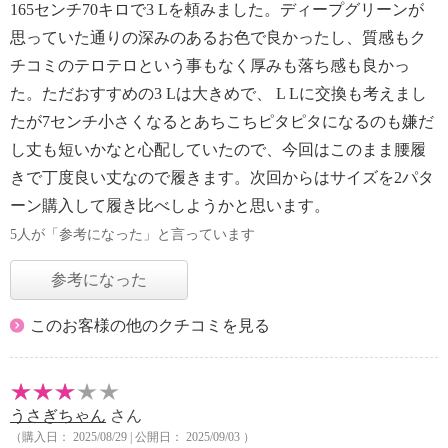
165センチ70キロで3 Lを頼みました。ディープグリーンが
思っていた通りの深みのあるお色で良かったし、質感もク
チコミのテロテロという事もなく厚みも落ち感も良かっ
た。ただおすすめの3 Lは大きめで、 L Lに交換も考えまし
たが7センチ小さくなるとあちこちピタピタになるのも嫌だ
し丈も短いかなと心配していたので、今回はこのまま腰履
きで丁度良い丈なので履きます。次回からはサイズを2パタ
ーン購入して履き比べしようかと思います。
5人が「参考になった」と言っています
参考になった
このお客様の他のクチコミを見る
うさぎちゃん
さん
（購入日： 2025/08/29 | 公開日： 2025/09/03 ）