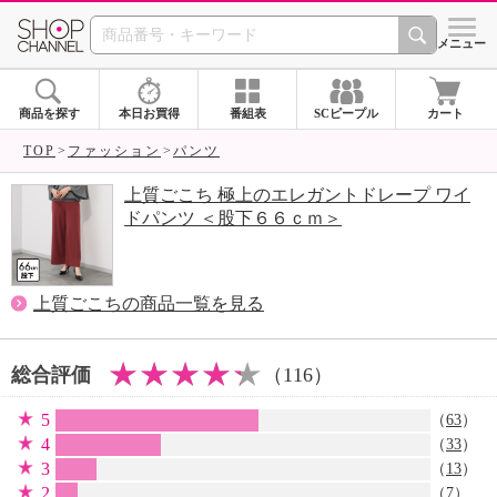
SHOP CHANNEL 
メニュー
商品を探す
本日お買得
番組表
SCピープル
カート
TOP
ファッション
パンツ
上質ごこち 極上のエレガントドレープ ワイ
ドパンツ ＜股下６６ｃｍ＞
上質ごこちの商品一覧を見る
総合評価
（116）
5
（
63
）
4
（
33
）
3
（
13
）
2
（
7
）