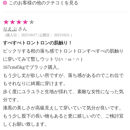
このお客様の他のクチコミを見る
りえぷ
さん
（購入日： 2025/10/17 | 公開日： 2025/10/21 ）
すべすべトロントロンの肌触り！
ビックリする程の落ち感でトロントロンすべすべの肌触り
に穿いてみて暫しウットリ(∩・ω・∩ )
167cm45kgでブラック購入。
もう少し丈が欲しい所ですが、落ち感があるのでこれ位で
もそれなりに綺麗に穿けます。
歩く度にユラユラと生地が揺れて、素敵な女性になった気
分です。
漆黒の美しさが高級見えして穿いていて気分が良いです。
もう少し股下の長い物もあると更に嬉しいので、ご検討宜
しくお願い致します。