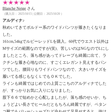
Blanche Neige
さん
（購入日： 2025/10/15 | 公開日： 2025/10/20 ）
アルディナ♪
秋めいてきてボルドー系のワイドパンツが履きたくなりま
した。
161cm,54kgでルビーレッドLを購入。60代でウエスト以外は
Mサイズの範囲なのですが(笑)、苦しいのはNGなのでLにし
ましたところ、落ち感があってドレープも綺麗に出て、ラ
クチンな履き心地なのに、すごくエレガント見えするパン
ツでした。腰回りもワイドパンツなので、大きいサイズを
履いてる感じもなくＬでもＯＫでした。
ラインも綺麗ではじめての上質ごこちのアルディナでした
が、すっかりお気に入りになりました。
股下６６で短めかと心配しましたが、落ち感のせいか、ち
ょうどよい長さでヒールだともちろん綺麗ですが、ペタン
コ靴でもバレーシューズなど合わせて足見せすると、抜け