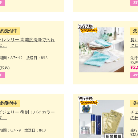
F
3
予約受付中
先
クレンリー 高濃度洗浄で汚れ
長
...
クロ
間：8/7〜12 放送日：8/13
先行
¥5,9
¥2,
(税込)
F
4
予約受付中
先
ガジェリー 復刻！バイカラー
チ
...
の日 
間：8/7〜9 放送日：8/10
先行
¥32,