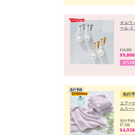
オルウ
ール イ..
¥18,800
¥9,800
47%OF
先行
エアー
ルスーパ
先行予約期
¥7,590
¥4,930