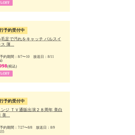
5%OFF
行予約受付中
い毛足で汚れをキャッチ パルスイ
ス 薄...
予約期間：8/7〜10 放送日：8/11
40
998
(税込)
9%OFF
行予約受付中
ェンジ ＴＶ通販出演２８周年 美白
美...
予約期間：7/27〜8/8 放送日：8/9
835