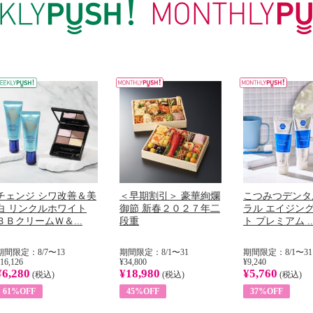
チェンジ シワ改善＆美
＜早期割引＞ 豪華絢爛
こつみつデンタ
白 リンクルホワイト
御節 新春２０２７年二
ラル エイジン
ＢＢクリームＷ＆...
段重
ト プレミアム ..
期間限定：8/7〜13
期間限定：8/1〜31
期間限定：8/1〜31
16,126
¥34,800
¥9,240
¥6,280
¥18,980
¥5,760
(税込)
(税込)
(税込)
61%OFF
45%OFF
37%OFF