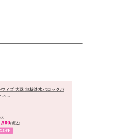
ルウィズ 大珠 無核淡水バロックパ
ス...
500
,500
(税込)
7%OFF