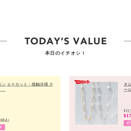
本日のイチオシ！
モン ＵＶカット・接触冷感 さ
オ
..
ール 
¥33,
¥17
(税込)
4
F