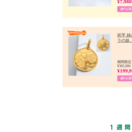
¥7,980
49%OF
祈平 純
ラの妖..
期間限定：
¥385,000
¥199,
48%OF