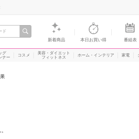
録
、瞬間を。通販・テレビショッピングのショップチャンネル
新着商品
本日お買い得
番組表
ッグ
美容・ダイエット
コスメ
ホーム・インテリア
家電
ンナー
フィットネス
果
ん。