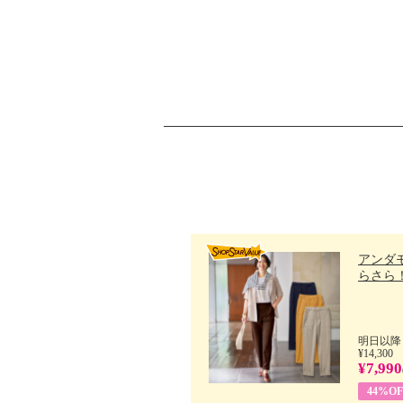
アンダ
らさら！.
明日以降
¥14,300
¥7,990
44%OF