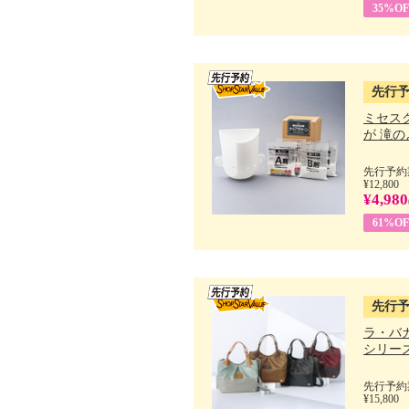
35%OF
先行
ミセス
が 滝のよ
先行予約期
¥12,800
¥4,980
61%OF
先行
ラ・バ
シリーズ 
先行予約期
¥15,800