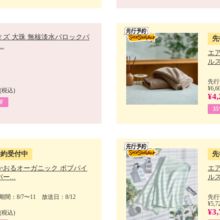
ィズ 大珠 無核淡水バロックパ
先
.
エ
ルス
先行
¥6,6
(税込)
¥4,
F
3
予約受付中
先
かおるオーガニック ボブパイ
エ
ー...
ルス
間：8/7〜11 放送日：8/12
先行
¥5,7
¥3,
(税込)