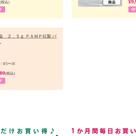
¥9,
(税込)
F
6
金 ２．５ｇ ＰＡＭＰ社製 バ
.
8/5〜18
900
(税込)
F