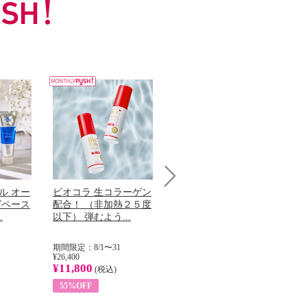
ル オー
ビオコラ 生コラーゲン
オリタリア社 エキスト
チ
Next
グペース
配合！ （非加熱２５度
ラバージン オリーブオ
わ
.
以下） 弾むよう...
イル （ノンフィ...
ッ
期間限定：8/1〜31
期間限定：8/1〜31
期
¥26,400
¥22,400
¥17
¥11,800
¥8,200
¥6
(税込)
(税込)
55%OFF
63%OFF