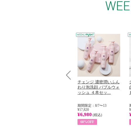
コラーゲン
オリタリア社 エキスト
チェンジ 濃密潤いふん
Prev
加熱２５度
ラバージン オリーブオ
わり泡洗顔 バブルウォ
...
イル （ノンフィ...
ッシュ ４本セッ...
31
期間限定：8/1〜31
期間限定：8/7〜13
¥22,400
¥17,820
¥
¥8,200
¥6,980
)
(税込)
(税込)
63%OFF
60%OFF