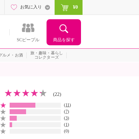
¥0
お気に入り
商品を探す
SCピープル
旅・趣味・暮らし
グルメ・お酒
コレクターズ
(22)
(
11
)
(
7
)
(
3
)
(
1
)
(0)