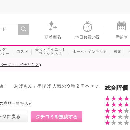
間を。通販・テレビショッピングのショップチャンネル
新着商品
本日お買い得
番組表
ッグ
美容・ダイエット
コスメ
ホーム・インテリア
家電
ンナー
フィットネス
バーグ・エビチリなど)
店！ 「あげもん」串揚げ 人気の９種２７本セッ
総合評価
の商品一覧を見る
ージに戻る
クチコミを投稿する