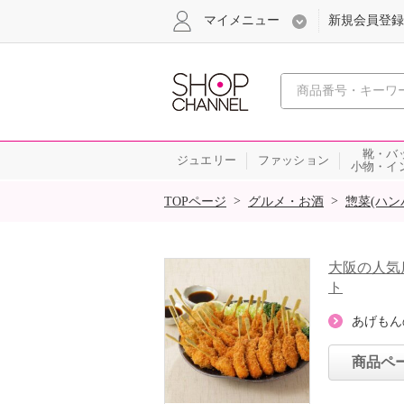
マイメニュー
新規会員登録
心おどる、瞬
靴・バ
ジュエリー
ファッション
小物・イ
SALE
>
>
TOPページ
グルメ・お酒
惣菜(ハン
大阪の人気
ト
あげもん
商品ペ