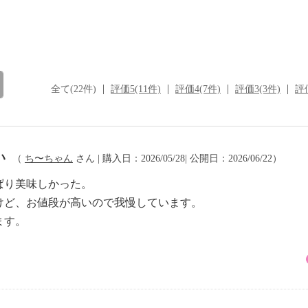
全て(22件)
評価5(11件)
評価4(7件)
評価3(3件)
評価
い
（
ち〜ちゃん
さん | 購入日：2026/05/28| 公開日：2026/06/22）
ぱり美味しかった。
けど、お値段が高いので我慢しています。
ます。