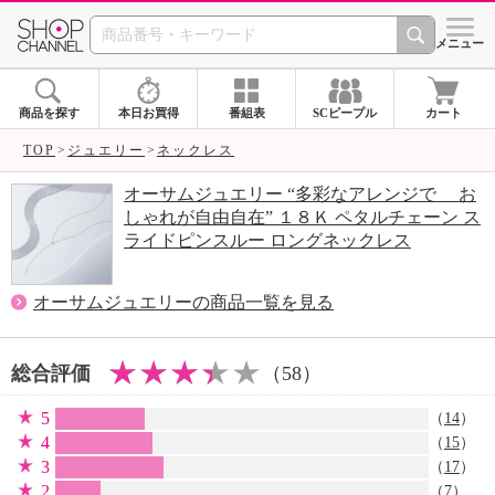
SHOP CHANNEL 
メニュー
商品を探す
本日お買得
番組表
SCピープル
カート
TOP
ジュエリー
ネックレス
オーサムジュエリー “多彩なアレンジで お
しゃれが自由自在” １８Ｋ ペタルチェーン ス
ライドピンスルー ロングネックレス
オーサムジュエリーの商品一覧を見る
総合評価
（58）
5
（
14
）
4
（
15
）
3
（
17
）
2
（
7
）