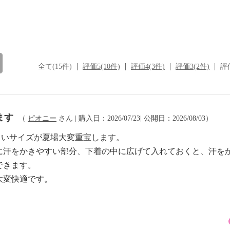
全て(15件)
評価5(10件)
評価4(3件)
評価3(2件)
評価
ます
（
ピオニー
さん | 購入日：2026/07/23| 公開日：2026/08/03）
珍しいサイズが夏場大変重宝します。
に汗をかきやすい部分、下着の中に広げて入れておくと、汗を
できます。
大変快適です。