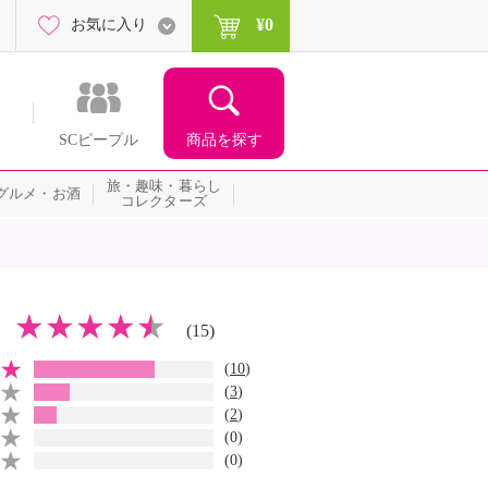
¥0
お気に入り
商品を探す
SCピープル
旅・趣味・暮らし
グルメ・お酒
コレクターズ
(15)
(
10
)
(
3
)
(
2
)
(0)
(0)