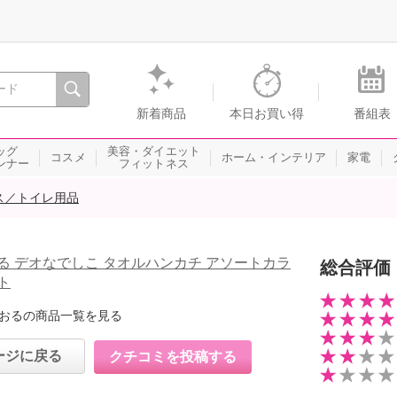
間を。通販・テレビショッピングのショップチャンネル
新着商品
本日お買い得
番組表
ッグ
美容・ダイエット
コスメ
ホーム・インテリア
家電
ンナー
フィットネス
ス／トイレ用品
る デオなでしこ タオルハンカチ アソートカラ
総合評価
ト
おるの商品一覧を見る
ージに戻る
クチコミを投稿する