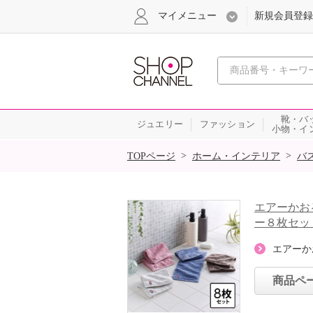
マイメニュー
新規会員登録
心おどる、瞬
靴・バ
ジュエリー
ファッション
小物・イ
SALE
>
>
TOPページ
ホーム・インテリア
バ
エアーかお
ー８枚セッ
エアーか
商品ペ