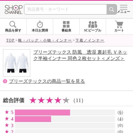
SHOP CHANNEL 
メニュー
商品を探す
本日お買得
番組表
SCピープル
カート
TOP
靴・バッグ・小物・インナー
下着／インナー
ブリーズテックス 防風 透湿 裏起毛 Ｖネッ
ク半袖インナー 同色２枚セット＜メンズ＞
ブリーズテックスの商品一覧を見る
総合評価
（11）
5
（
6
）
4
（
4
）
3
（0）
2
（0）