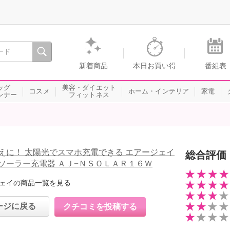
間を。通販・テレビショッピングのショップチャンネル
新着商品
本日お買い得
番組表
ッグ
美容・ダイエット
コスメ
ホーム・インテリア
家電
ンナー
フィットネス
えに！ 太陽光でスマホ充電できる エアージェイ
総合評価
ソーラー充電器 ＡＪ−ＮＳＯＬＡＲ１６Ｗ
ェイの商品一覧を見る
ージに戻る
クチコミを投稿する