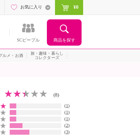
¥0
お気に入り
商品を探す
SCピープル
旅・趣味・暮らし
グルメ・お酒
コレクターズ
(8)
(
1
)
(
1
)
(
1
)
(
2
)
(
3
)