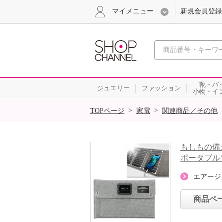
マイメニュー
新規会員登録
心おどる、瞬
靴・バ
ジュエリー
ファッション
小物・イ
SALE
>
>
TOPページ
家電
関連商品／その他
もしもの備
ポータブル
エアージ
商品ペ