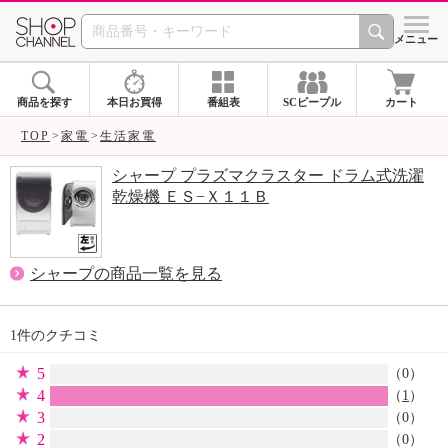
SHOP CHANNEL 
メニュー
商品を探す
本日お買得
番組表
SCピープル
カート
TOP
家電
生活家電
シャープ プラズマクラスター ドラム式洗濯
乾燥機 ＥＳ−Ｘ１１Ｂ
シャープの商品一覧を見る
1件のクチコミ
5
（0）
4
（
1
）
3
（0）
2
（0）