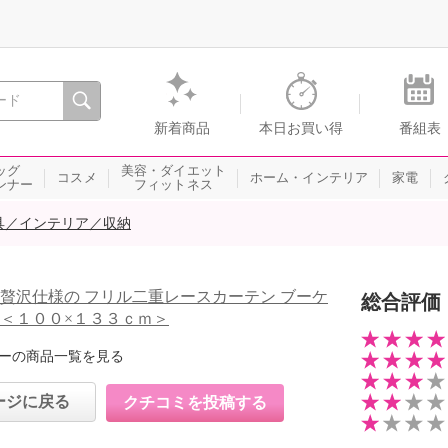
間を。通販・テレビショッピングのショップチャンネル
新着商品
本日お買い得
番組表
ッグ
美容・ダイエット
コスメ
ホーム・インテリア
家電
ンナー
フィットネス
具／インテリア／収納
 贅沢仕様の フリル二重レースカーテン ブーケ
総合評価
 ＜１００×１３３ｃｍ＞
ーの商品一覧を見る
ージに戻る
クチコミを投稿する