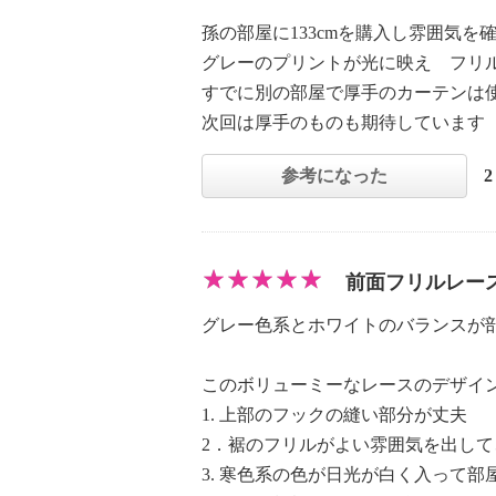
孫の部屋に133cmを購入し雰囲気を
グレーのプリントが光に映え フリ
すでに別の部屋で厚手のカーテンは
次回は厚手のものも期待しています 
参考になった
前面フリルレー
グレー色系とホワイトのバランスが部屋の色
このボリューミーなレースのデザイ
1. 上部のフックの縫い部分が丈夫
2．裾のフリルがよい雰囲気を出し
3. 寒色系の色が日光が白く入って部