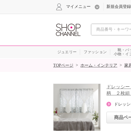
マイメニュー
新規会員登録
心おどる、瞬
靴・バ
ジュエリー
ファッション
小物・イ
SALE
>
>
TOPページ
ホーム・インテリア
家
ドレッシー
柄 ２枚組
ドレッシ
商品ペ