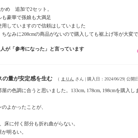
確かめ 追加で2セット。
ルも豪華で孫娘も大満足
使用していますので信頼はしていました
ちなみに208cmの商品がないので購入しても裾上げ等が大変
2 人が「参考になった」と言っています
スの量が安定感を生む
（
まりん
さん | 購入日：2024/06/29| 公開日
調に合うと思いました。133cm, 178cm, 198cmを購入
ンのよかったことが、
て、床に付く部分も折れ曲がらない。
屋が明るい。