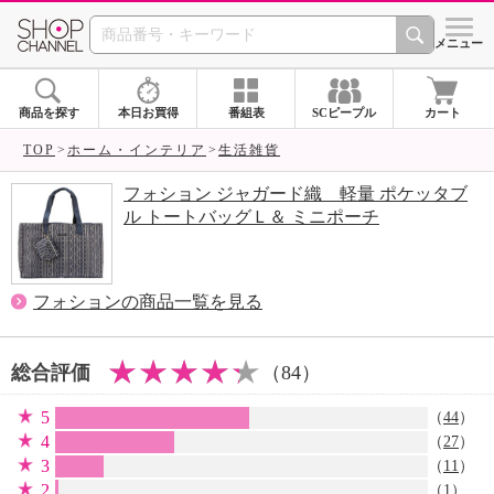
SHOP CHANNEL 
メニュー
商品を探す
本日お買得
番組表
SCピープル
カート
TOP
ホーム・インテリア
生活雑貨
フォション ジャガード織 軽量 ポケッタブ
ル トートバッグＬ＆ ミニポーチ
フォションの商品一覧を見る
総合評価
（84）
5
（
44
）
4
（
27
）
3
（
11
）
2
（
1
）