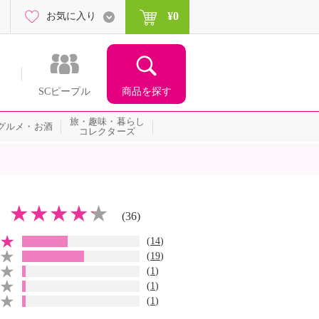
¥0
お気に入り
商品を探す
SCピープル
旅・趣味・暮らし
グルメ・お酒
コレクターズ
(36)
(
14
)
(
19
)
(
1
)
(
1
)
(
1
)