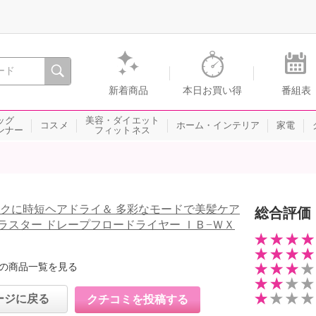
間を。通販・テレビショッピングのショップチャンネル
新着商品
本日お買い得
番組表
ッグ
美容・ダイエット
コスメ
ホーム・インテリア
家電
ンナー
フィットネス
ラクに時短ヘアドライ＆ 多彩なモードで美髪ケア
総合評価
ラスター ドレープフロードライヤー ＩＢ−ＷＸ
の商品一覧を見る
ージに戻る
クチコミを投稿する