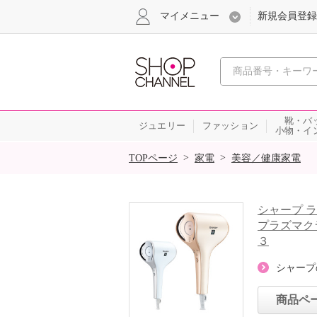
マイメニュー
新規会員登録
心おどる、瞬
靴・バ
ジュエリー
ファッション
小物・イ
SALE
>
>
TOPページ
家電
美容／健康家電
シャープ 
プラズマク
３
シャープ
商品ペ