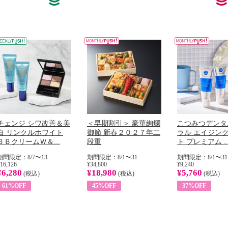
チェンジ シワ改善＆美
＜早期割引＞ 豪華絢爛
こつみつデンタ
白 リンクルホワイト
御節 新春２０２７年二
ラル エイジン
ＢＢクリームＷ＆...
段重
ト プレミアム ..
期間限定：8/7〜13
期間限定：8/1〜31
期間限定：8/1〜31
16,126
¥34,800
¥9,240
¥6,280
¥18,980
¥5,760
(税込)
(税込)
(税込)
61%OFF
45%OFF
37%OFF