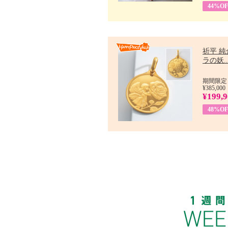
44%OF
祈平 純
ラの妖..
期間限定：
¥385,000
¥199,
48%OF