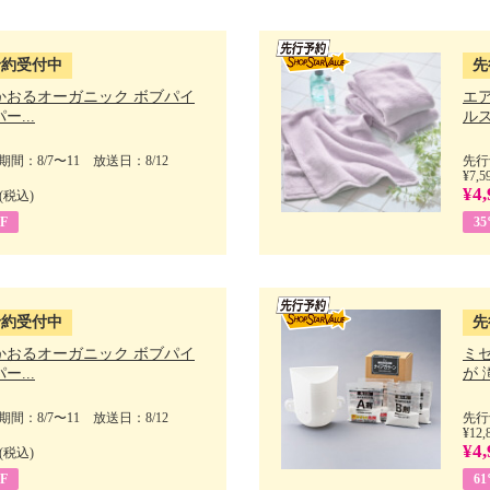
予約受付中
先
かおるオーガニック ボブパイ
エ
ー...
ルス
間：8/7〜11 放送日：8/12
先行
¥7,5
¥4,
(税込)
F
3
予約受付中
先
かおるオーガニック ボブパイ
ミ
ー...
が 
間：8/7〜11 放送日：8/12
先行
¥12,
¥4,
(税込)
F
6