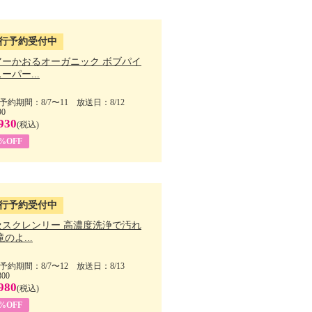
行予約受付中
アーかおるオーガニック ボブパイ
ーパー...
予約期間：8/7〜11 放送日：8/12
90
930
(税込)
5%OFF
行予約受付中
セスクレンリー 高濃度洗浄で汚れ
滝のよ...
予約期間：8/7〜12 放送日：8/13
800
980
(税込)
1%OFF