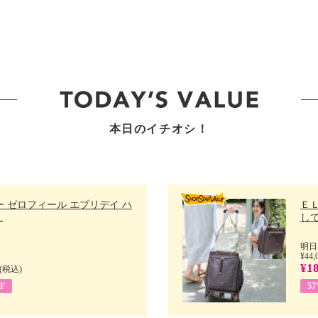
本日のイチオシ！
 ゼロフィール エブリデイ ハ
Ｅ
.
して
明日
¥44,
¥18
(税込)
F
5