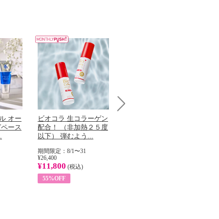
Next
ル オー
ビオコラ 生コラーゲン
オリタリア社 エキスト
チ
グペース
配合！ （非加熱２５度
ラバージン オリーブオ
わ
.
以下） 弾むよう...
イル （ノンフィ...
ッ
期間限定：8/1〜31
期間限定：8/1〜31
期
¥26,400
¥22,400
¥17
¥11,800
¥8,200
¥6
(税込)
(税込)
55%OFF
63%OFF