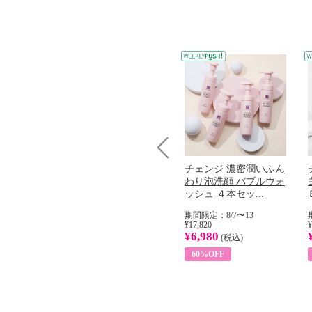
Prev
コラーゲン
オリタリア社 エキスト
チェンジ 濃密潤いふん
加熱２５度
ラバージン オリーブオ
わり泡洗顔 バブルウォ
...
イル （ノンフィ...
ッシュ ４本セッ...
31
期間限定：8/1〜31
期間限定：8/7〜13
¥22,400
¥17,820
¥
¥8,200
¥6,980
)
(税込)
(税込)
63%OFF
60%OFF