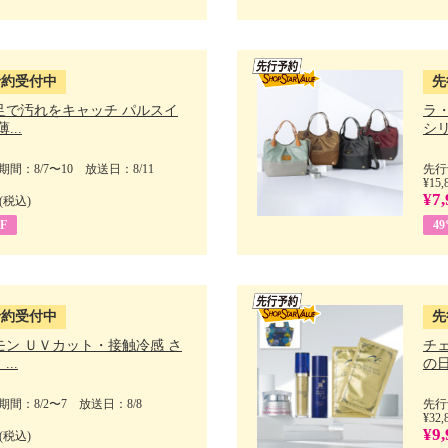
予約受付中
先
足で汚れをキャッチ パルスイ
ラ
...
シリ
間：8/7〜10 放送日：8/11
先行
¥15,
¥7,
(税込)
F
4
予約受付中
先
モン ＵＶカット・接触冷感 さ
チ
..
の日 
間：8/2〜7 放送日：8/8
先行
¥32,
¥9,
(税込)