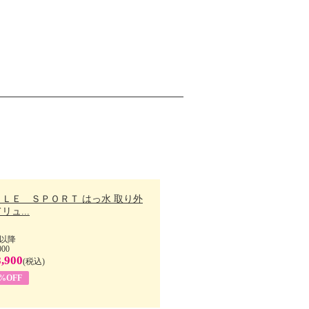
ＬＬＥ ＳＰＯＲＴ はっ水 取り外
リュ...
以降
000
,900
(税込)
7%OFF