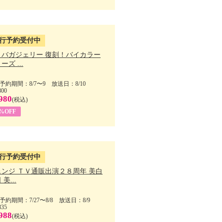
行予約受付中
・バガジェリー 復刻！バイカラー
ーズ ...
予約期間：8/7〜9 放送日：8/10
800
980
(税込)
9%OFF
行予約受付中
ェンジ ＴＶ通販出演２８周年 美白
美...
予約期間：7/27〜8/8 放送日：8/9
835
988
(税込)