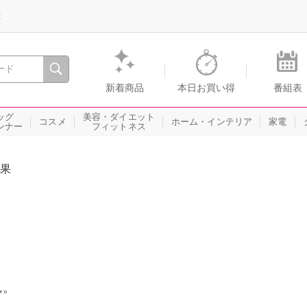
録
、瞬間を。通販・テレビショッピングのショップチャンネル
新着商品
本日お買い得
番組表
ッグ
美容・ダイエット
コスメ
ホーム・インテリア
家電
ンナー
フィットネス
果
ん。