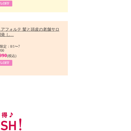
9%OFF
ュアフォルテ 髪と頭皮の老舗サロ
発 し...
限定：8/1〜7
200
990
(税込)
4%OFF