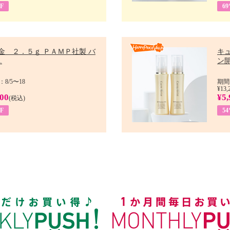
F
6
金 ２．５ｇ ＰＡＭＰ社製 バ
キ
.
ン開
8/5〜18
期間
¥13,
900
¥5,
(税込)
F
5