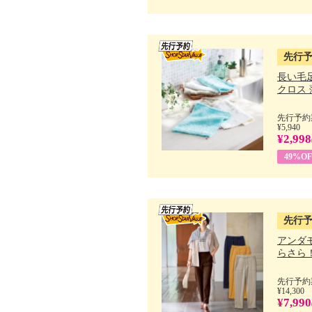
先行
長い毛
クロス 薄
先行予約期
¥5,940
¥2,998
49%OF
先行
アンダ
らさら！.
先行予約期
¥14,300
¥7,990