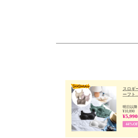
スロギー
ーフト..
明日以降
¥10,890
¥5,990
44%OF